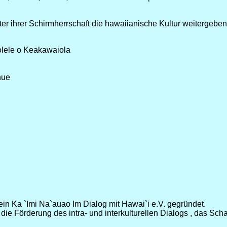
er ihrer Schirmherrschaft die hawaiianische Kultur weitergeben
olele o Keakawaiola
nue
n Ka `Imi Na`auao Im Dialog mit Hawai`i e.V. gegründet.
, die Förderung des intra- und interkulturellen Dialogs , das 