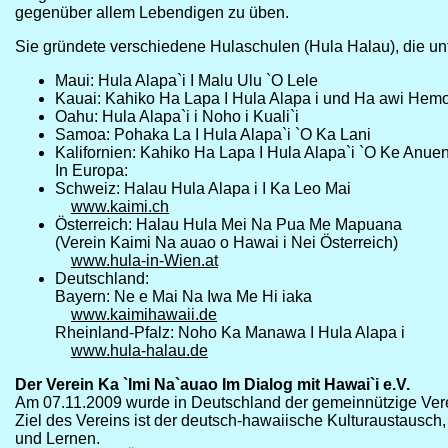
gegenüber allem Lebendigen zu üben.
Sie gründete verschiedene Hulaschulen (Hula Halau), die unt
Maui: Hula Alapa`i I Malu Ulu `O Lele
Kauai: Kahiko Ha Lapa I Hula Alapa i und Ha awi Hem
Oahu: Hula Alapa`i i Noho i Kuali`i
Samoa: Pohaka La I Hula Alapa`i `O Ka Lani
Kalifornien: Kahiko Ha Lapa I Hula Alapa`i `O Ke Anue
In Europa:
Schweiz: Halau Hula Alapa i I Ka Leo Mai
www.kaimi.ch
Österreich: Halau Hula Mei Na Pua Me Mapuana
(Verein Kaimi Na auao o Hawai i Nei Österreich)
www.hula-in-Wien.at
Deutschland:
Bayern: Ne e Mai Na Iwa Me Hi iaka
www.kaimihawaii.de
Rheinland-Pfalz: Noho Ka Manawa I Hula Alapa i
www.hula-halau.de
Der Verein Ka `Imi Na`auao Im Dialog mit Hawai`i e.V.
Am 07.11.2009 wurde in Deutschland der gemeinnützige Verei
Ziel des Vereins ist der deutsch-hawaiische Kulturaustausch
und Lernen.