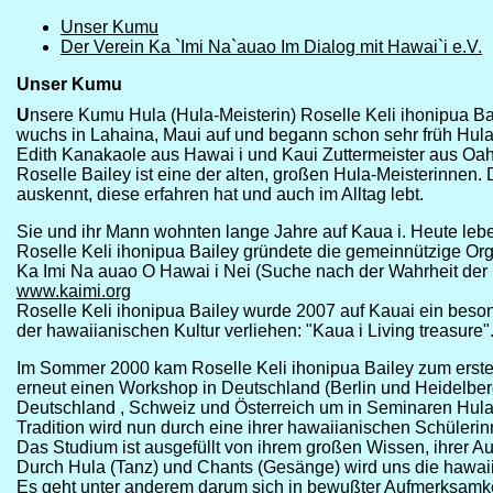
Unser Kumu
Der Verein Ka `Imi Na`auao Im Dialog mit Hawai`i e.V.
Unser Kumu
U
nsere Kumu Hula (Hula-Meisterin) Roselle Keli ihonipua Bai
wuchs in Lahaina, Maui auf und begann schon sehr früh Hul
Edith Kanakaole aus Hawai i und Kaui Zuttermeister aus Oah
Roselle Bailey ist eine der alten, großen Hula-Meisterinnen. 
auskennt, diese erfahren hat und auch im Alltag lebt.
Sie und ihr Mann wohnten lange Jahre auf Kaua i. Heute lebe
Roselle Keli ihonipua Bailey gründete die gemeinnützige Org
Ka Imi Na auao O Hawai i Nei (Suche nach der Wahrheit der 
www.kaimi.org
Roselle Keli ihonipua Bailey wurde 2007 auf Kauai ein beson
der hawaiianischen Kultur verliehen: "Kaua i Living treasure"
Im Sommer 2000 kam Roselle Keli ihonipua Bailey zum erst
erneut einen Workshop in Deutschland (Berlin und Heidelber
Deutschland , Schweiz und Österreich um in Seminaren Hula 
Tradition wird nun durch eine ihrer hawaiianischen Schülerinn
Das Studium ist ausgefüllt von ihrem großen Wissen, ihrer Aut
Durch Hula (Tanz) und Chants (Gesänge) wird uns die hawaiia
Es geht unter anderem darum sich in bewußter Aufmerksamke