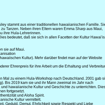
ley stammt aus einer traditionellen hawaiianischen Famille. Si
a zu Tanzen. Neben ihren Eltern waren Emma Sharp aus Maui,
u ihre Hula-Lehrerinnen.
Dies bedeutet, daß sie sich in allen Facetten der Kultur Hawai'is
n sie auf Maui.
anisation
hawaiischen Kultur). Mehr darüber findet man auf der Website
derer Ehrenpreis für ihre Arbeit um die Erhaltung und Verbreitu
.
en Mal zu einem Hula-Workshop nach Deutschland. 2001 gab s
g). Bis 2019 kam sie und ihr Mann zweimal im Jahr nach
und hawaiianische Kultur und Geschichte zu unterrichten. Die
en fortgesetzt.
hentizität und Aloha Spirit.
nische Kultur vermittelt.
it, Geduld, Demut, Ehrlichkeit sowie Respekt und Liebe