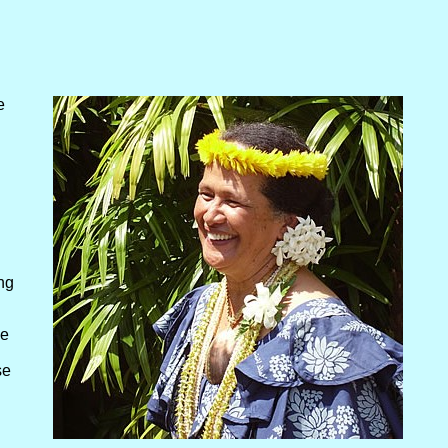
e
ng
ie
se